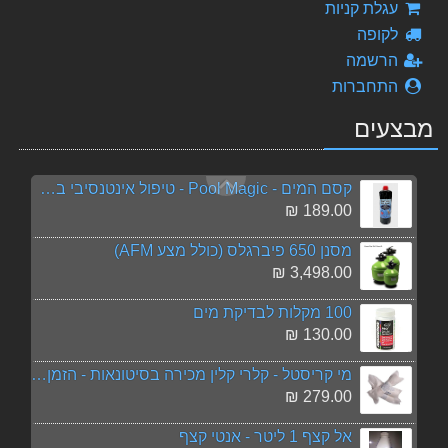
סקובה 3 - Scuba3s NFC Lovibond, חדש!!! ערכת בדיקה מתקדמת לבריכה
עגלת קניות
1,111.00 ₪
לקופה
הרשמה
טבליות כלור לבריכה טריכלור - באריזה של 5 ק"ג
התחברות
159.00 ₪
מבצעים
אלגציד הידרו למניעת אצות - 1 ליטר
70.00 ₪
קסם המים - Pool Magic - טיפול אינטנסיבי באצות וירוקת בבריכה
189.00 ₪
מסנן 650 פיברגלס (כולל מצע AFM)
3,498.00 ₪
100 מקלות לבדיקת מים
130.00 ₪
מי קריסטל - קלרי קלין מכירה בסיטונאות - הזמן 8 יח' ב 130 ש"ח הנחה
279.00 ₪
אל קצף 1 ליטר - אנטי קצף