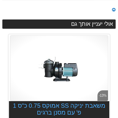
אולי יעניין אותך גם
-13%
משאבת יניקה SS אמוקס 0.75 כ"ס 1
פ' עם מסנן ברגים