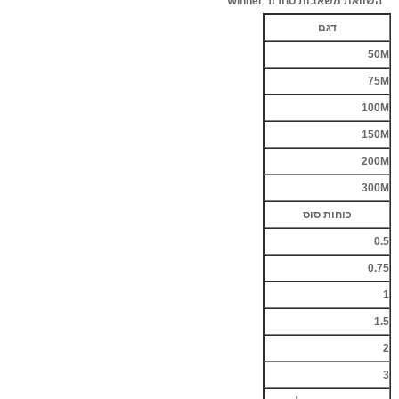
השוואת משאבות סחרור
Winner
דגם
50M
75M
100M
150M
200M
300M
כוחות סוס
0.5
0.75
1
1.5
2
3