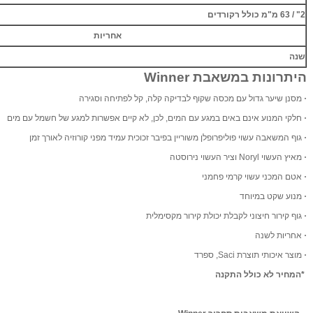
2" / 63 מ"מ כולל רקורדים
אחריות
שנה
היתרונות במשאבת
Winner
·
מסנן שיער גדול עם מכסה שקוף לבדיקה קלה, קל לפתיחה וסגירה
·
חלקי המנוע אינם באים במגע עם המים, לכן, לא קיים אפשרות למגע של חשמל עם מים
·
גוף המשאבה עשוי פוליפרופלן משוריין בפיבר זכוכית עמיד מפני קורוזיה לאורך זמן
·
מאיץ העשוי
Noryl
וציר העשוי נירוסטה
·
אטם המכני עשוי קרמי פחמני
·
מנוע שקט במיוחד
·
גוף קירור חיצוני לקבלת יכולת קירור מקסימלית
·
אחריות לשנה
·
מוצר איכותי תוצרת
Saci
, ספרד
*המחיר לא כולל התקנה