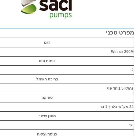
מפרט טכני
דגם
Winner 200M
כוחות סוס
2
צריכת חשמל
1.5 KW\s
חד פזי
ספיקה
24 מק"ש בלחץ 1 בר
מסנן שיער
יש
כניסה/יציאה