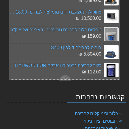
2,899.00 ₪
Alpine - משאבת חום מומלצת לבריכה 18.00 Kw
10,500.00 ₪
טבליות כלור לבריכה טריכלור - באריזה של 5 ק"ג
159.00 ₪
רובוט לבריכה דולפין S400
5,804.00 ₪
כלור לבריכה גרגירים / אבקה HYDRO-CLOR באריזת 1 ק"ג
112.00 ₪
מי קריסטל - קלרי קלין מכירה בסיטונאות - הזמן 8 יח' ב 130 ש"ח הנחה
279.00 ₪
קטגוריות נבחרות
אלגציד 5 ליטר הידרו למניעת אצות
159.00 ₪
כלור וכימיקלים לבריכה
APF - מצליל מים לבריכות ציבוריות
רובוטים וציוד ניקוי
199.00 ₪
משאבות ומסננים