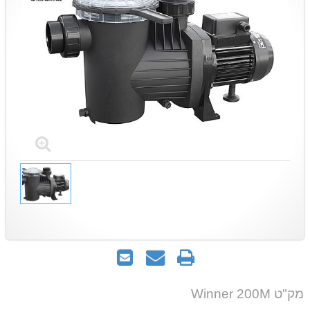
הדפס
שאל
שלח
אותנו
לחבר
על
מק"ט Winner 200M
המוצר