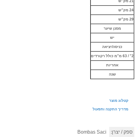
21 מק"ש
24 מק"ש
29 מק"ש
מסנן שיער
יש
כניסה/יציאה
2" / 63 מ"מ כולל רקורדים
אחריות
שנה
קטלוג מוצר
מדריך התקנה ותפעול
ספק / יצרן:
Bombas Saci