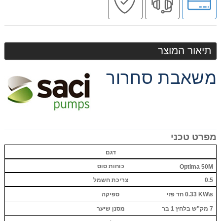
לאפשרויות
מקצועי
בטוחה
תשלומים
תיאור המוצר
משאבת סחרור
מפרט טכני
דגם
כוחות סוס
Optima 50M
0.5
צריכת חשמל
0.33 KW\s
חד פזי
ספיקה
7 מק"ש בלחץ 1 בר
מסנן שיער