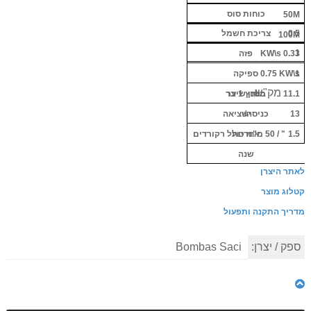
כוחות סוס
50M
0.5
צריכת חשמל
100M
1
0.33 KW\s
פזה
1
0.75 KW\s
ספיקה
מק"ש
בלחץ 1 בר
11.1
מסנן שיער
13
יש
כניסה/יציאה
1.5
" /
50
אחריות
מ"מ כולל רקורדים
שנה
לאתר היצרן
קטלוג מוצר
מדריך התקנה ותפעול
ספק / יצרן:
Bombas Saci