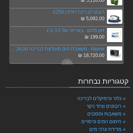
5,110.00 ₪
רובוט לבריכה דולפין S250
5,082.00 ₪
pH פלוס - באריזה של 3.5 ק"ג
199.00 ₪
Alpine - משאבת חום מומלצת לבריכה 26.00 Kw
18,720.00 ₪
טבליות כלור לבריכה טריכלור - באריזה של 5 ק"ג
159.00 ₪
קטגוריות נבחרות
מייצב כלור - ACO בבקבוק של 5 ליטר
189.00 ₪
כלור וכימיקלים לבריכה
Alpine - משאבת חום מומלצת לבריכה 18.00 Kw
רובוטים וציוד ניקוי
10,500.00 ₪
משאבות ומסננים
חימום המים וכיסויים
טריפל אקשן - Triple Action למניעה וטיפול בירוקת, הצללה ובקטריות 3 פעולות בתכשיר אחד
89.00 ₪
מדידת ערכי מים