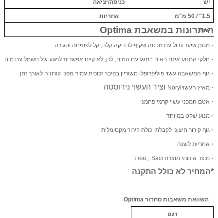
יש
כניסה/יציאה
1.5" / 50 מ"מ
אחריות
היתרונות במשאבת
Optima
שנה
·
מסנן שיער גדול עם מכסה שקוף לבדיקה קלה, קל לפתיחה וסגירה
·
חלקי המנוע אינם באים במגע עם המים, לכן, לא קיים אפשרות למגע של חשמל עם מים
·
גוף המשאבה עשוי פוליפרופלן משוריין בפיבר זכוכית עמיד מפני קורוזיה לאורך זמן
וציר העשוי נירוסטה
·
מאיץ העשוי
Noryl
·
אטם המכני עשוי קרמי פחמני
·
מנוע שקט במיוחד
·
גוף קירור חיצוני לקבלת יכולת קירור מקסימלית
·
אחריות לשנה
·
מוצר איכותי תוצרת
Saci
, ספרד
*המחיר לא כולל התקנה
השוואת משאבות סחרור
Optima
דגם