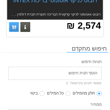
רובוט לניקוי אוטומטי בריכות INTEX
רובוט אוטומטי לניקוי קרקעית הבריכה תוצרת חברת דולפין , מדגם EGO-10 . הרובוט תוכנן במיוחד לניקוי בריכות עליות במטרה להתדמודד עם דפנות קעורות ופינות מעוגלות.
2,574 ₪
פרטים נוס
חיפוש מתקדם
תגיות חיפוש
מספר תווים מינימאלי: 2
חלק מהמילים
כל המילים
ביטוי
ממחיר