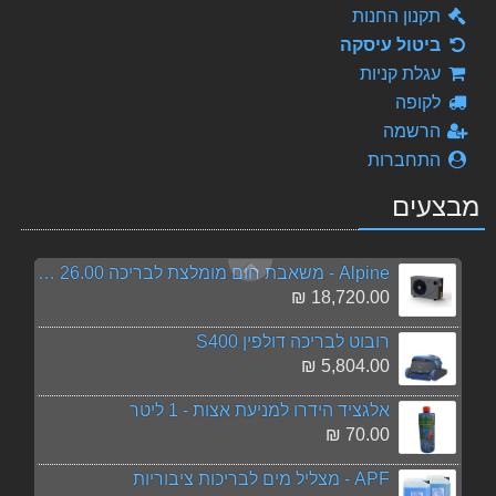
תקנון החנות
5,082.00 ₪
ביטול עיסקה
Alpine - משאבת חום מומלצת לבריכה 21.00 Kw
עגלת קניות
11,500.00 ₪
לקופה
הרשמה
100 מקלות לבדיקת מים
התחברות
130.00 ₪
מבצעים
טריפל אקשן - Triple Action למניעה וטיפול בירוקת, הצללה ובקטריות 3 פעולות בתכשיר אחד
89.00 ₪
Alpine - משאבת חום מומלצת לבריכה 26.00 Kw
18,720.00 ₪
רובוט לבריכה דולפין S400
5,804.00 ₪
אלגציד הידרו למניעת אצות - 1 ליטר
70.00 ₪
APF - מצליל מים לבריכות ציבוריות