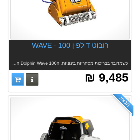
רובוט דולפין WAVE - 100
כשמדובר בבריכות מסחריות בינוניות, הDolphin Wave 100 היא הבחירה המתבקשת.
9,485 ₪
פרטים נוס
מבצע