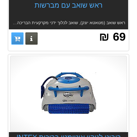
ראש שואב עם מברשות
ראש שואב (מטאטא יונק), שואב לכלוך ידני מקרקעית הבריכה, מתחבר לצינור צף ומוט טלסקופי
69 ₪
פרטים נוס