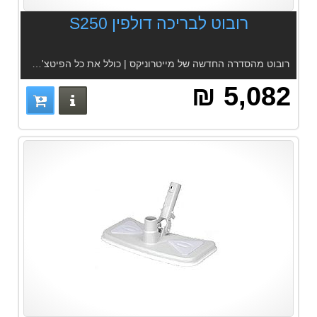
רובוט לבריכה דולפין S250
רובוט מהסדרה החדשה של מייטרוניקס | כולל את כל הפיטצ'רים | 2 סוגי סננים | מתאים לכל הבריכות | הברשה אקטיבית | סנן קרטריג'
5,082 ₪
פרטים נוס