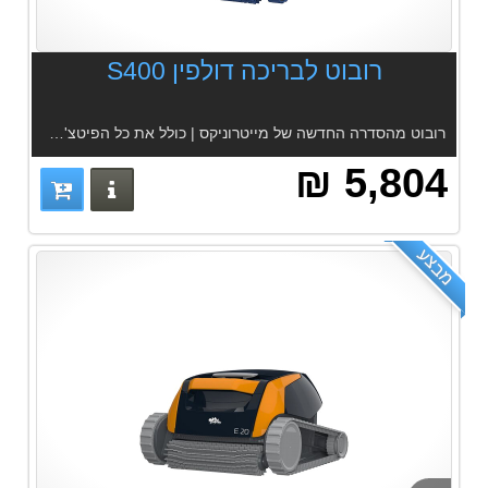
רובוט לבריכה דולפין S400
רובוט מהסדרה החדשה של מייטרוניקס | כולל את כל הפיטצ'רים | אפליקציה | 2 סוגי סננים | מתאים לכל הבריכות | הברשה אקטיבית | סנן רב שכבתי
5,804 ₪
פרטים נוס
מבצע