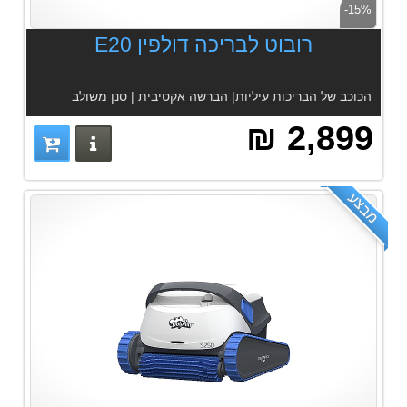
-15%
רובוט לבריכה דולפין E20
הכוכב של הבריכות עיליות| הברשה אקטיבית | סנן משולב
2,899 ₪
פרטים נוס
מבצע