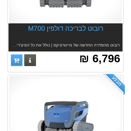
רובוט לבריכה דולפין M700
רובוט מהסדרה החדשה של מייטרוניקס | כולל את כל הפיצ'רים | אפליקציה | 2 סוגי סננים | מתאים לכל הבריכות | הברשה אקטיבית | מערכת סינון אינטגרלית דקה ודקה מאד
6,796 ₪
פרטים נוס
מבצע