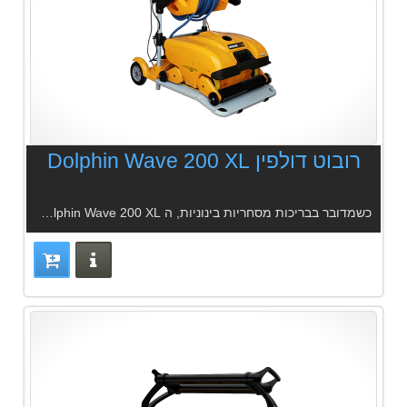
רובוט דולפין Dolphin Wave 200 XL
כשמדובר בבריכות מסחריות בינוניות, ה Dolphin Wave 200 XL היא הבחירה המתבקשת.
פרטים נוס