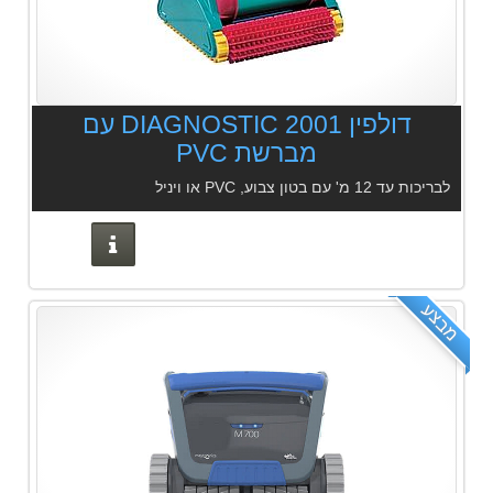
דולפין 2001 DIAGNOSTIC עם
מברשת PVC
לבריכות עד 12 מ' עם בטון צבוע, PVC או ויניל
פרטים נוס
מבצע