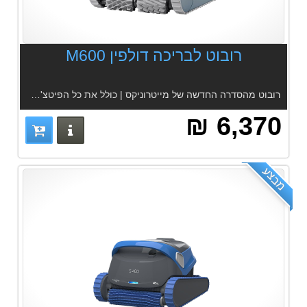
רובוט לבריכה דולפין M600
רובוט מהסדרה החדשה של מייטרוניקס | כולל את כל הפיטצ'רים | אפליקציה | 2 סוגי סננים | מתאים לכל הבריכות | הברשה אקטיבית | סנן רב שכבתי
6,370 ₪
פרטים נוס
מבצע