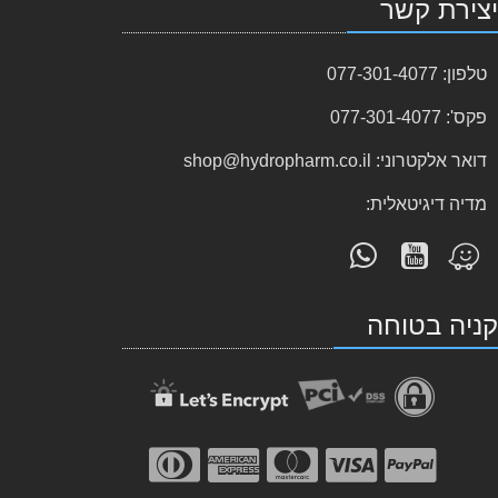
צירת קשר
טלפון:
077-301-4077
פקס':
077-301-4077
דואר אלקטרוני:
shop@hydropharm.co.il
מדיה דיגיטאלית:
עקוב
פנה
מצא
אחרינו
אלינו
אותנו
ב-
ב-
ב-
ניה בטוחה
WhatsApp
YouTube
Waze