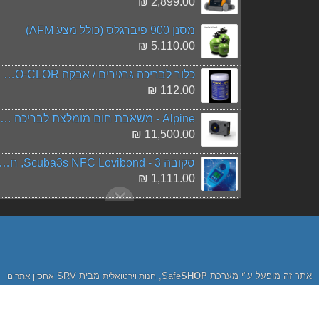
2,899.00 ₪
מסנן 900 פיברגלס (כולל מצע AFM)
5,110.00 ₪
כלור לבריכה גרגירים / אבקה HYDRO-CLOR באריזת 1 ק"ג
112.00 ₪
Alpine - משאבת חום מומלצת לבריכה 21.00 Kw
11,500.00 ₪
סקובה 3 - Scuba3s NFC Lovibond, חדש!!! ערכת בדיקה מתקדמת
1,111.00 ₪
קסם המים - Pool Magic - טיפול אינטנסיבי באצות וירוקת בבריכה
189.00 ₪
רובוט לבריכה דולפין S250
5,082.00 ₪
אתר זה מופעל ע"י מערכת Safe
SHOP
,
מבית SRV
חנות וירטואלית
אחסון אתרים
Alpine - משאבת חום מומלצת לבריכה 18.00 Kw
10,500.00 ₪