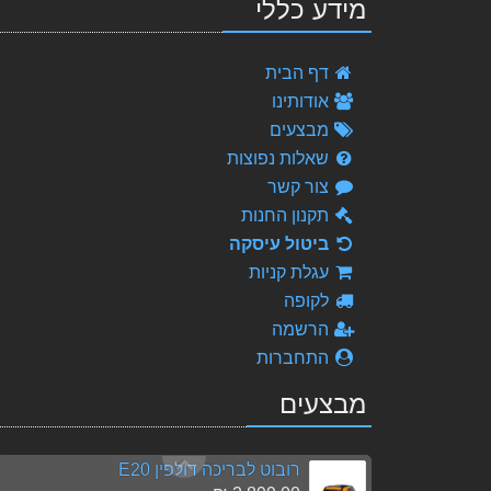
מידע כללי
סקובה 3 - Scuba3s NFC Lovibond, חדש!!! ערכת בדיקה מתקדמת
דף הבית
1,111.00 ₪
אודותינו
מבצעים
קסם המים - Pool Magic - טיפול אינטנסיבי באצות וירוקת בבריכה
189.00 ₪
שאלות נפוצות
צור קשר
רובוט לבריכה דולפין S250
תקנון החנות
5,082.00 ₪
ביטול עיסקה
Alpine - משאבת חום מומלצת לבריכה 18.00 Kw
עגלת קניות
10,500.00 ₪
לקופה
הרשמה
רובוט לבריכה דולפין M700
התחברות
6,796.00 ₪
מבצעים
טריפל אקשן - Triple Action למניעה וטיפול בירוקת, הצללה ובקטריות 3 פעולות בתכשיר אחד
89.00 ₪
רובוט לבריכה דולפין E20