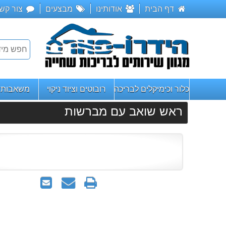
דף הבית
אודותינו
מבצעים
צור קש
כלור וכימיקלים לבריכה
רובוטים וציוד ניקוי
משאבות ו
ראש שואב עם מברשות
הדפס
שאל
שלח
אותנו
לחבר
על
המוצר