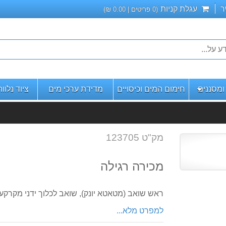
ר
עגלת קניות
(
0
פריטים |
0.00
₪)
מסננים
חימום המים וכיסויים
מדידת ערכי מים
ציוד נלוו
מק"ט 123705
מכירה רגילה
ראש שואב (מטאטא יונק), שואב לכלוך ידני מקרקע
למפרט מלא...