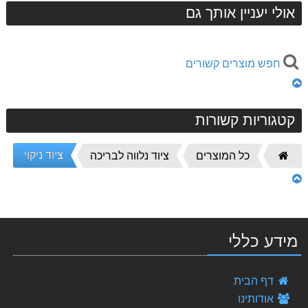
אולי יעניין אותך גם
חפש מוצרים קשורים
קטגוריות קשורות
ציוד ניקוי
דף
כל המוצרים
ציוד נלווה לבריכה
הבית
מידע כללי
רובוט לניקוי בריכה דגם דולפין Dolphin E30 Maytronics - מומלץ !!!
דף הבית
4,555.00 ₪
אודותינו