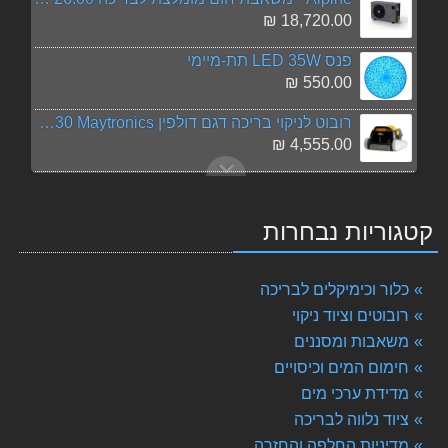
18,720.00 ₪
פנס LED 35W תת-מיימי
550.00 ₪
רובוט לניקוי בריכה דגם דולפין Dolphin E30 Maytronics - מומלץ !!!
4,555.00 ₪
מי קריסטל - קלרי קלין מכירה בסיטונאות - הזמן 8 יח' ב 130 ש"ח הנחה
279.00 ₪
קטגוריות נבחרות
אלגציד הידרו למניעת אצות - 1 ליטר
70.00 ₪
כלור וכימיקלים לבריכה
100 מקלות לבדיקת מים
רובוטים וציוד ניקוי
130.00 ₪
משאבות ומסננים
חימום המים וכיסויים
pH פלוס - באריזה של 3.5 ק"ג
199.00 ₪
מדידת ערכי מים
ציוד נלווה לבריכה
חומצה הידרו-כלוריט 33% 26 ליטר איסוף עצמי בלבד בסניפים: בית שמש / הרצליה / אור עקיבא
מדיניות החלפה והחזרה