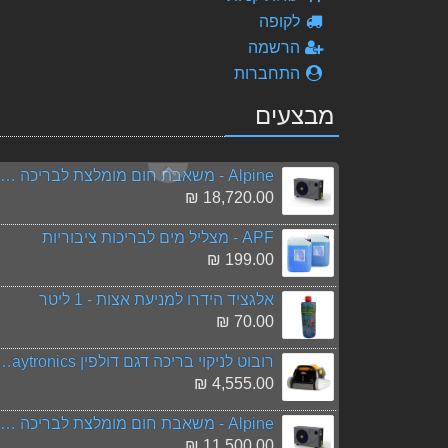
3,498.00 ₪
לקופה
הרשמה
כלורינטור טבליות לבריכת שחייה
69.00 ₪
התחברות
מבצעים
רובוט קלינר – Robot Cleaner
85.00 ₪
Alpine - משאבת חום מומלצת לבריכה 26.00 Kw
18,720.00 ₪
APF - מצליל מים לבריכות ציבוריות
199.00 ₪
אלגציד הידרו למניעת אצות - 1 ליטר
70.00 ₪
רובוט לניקוי בריכה דגם דולפין phin E30 Maytronics
4,555.00 ₪
Alpine - משאבת חום מומלצת לבריכה 21.00 Kw
11,500.00 ₪