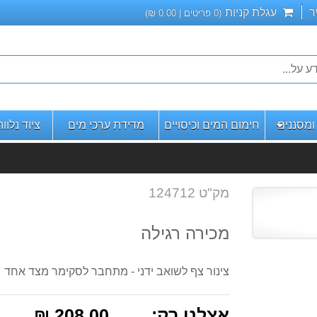
ר
עגלת קניות
(
0
פריטים |
0.00
₪)
מסננים
חימום המים וכיסויים
מדידת ערכי מים
ציוד נלוו
מק"ט 124712
מכירה רגילה
צינור צף לשואב ידני - מתחבר לסקימר מצד אחד
אצלנו רק:
208.00 ₪