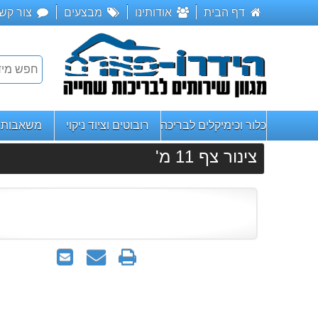
דף הבית
אודותינו
מבצעים
צור קש
כלור וכימיקלים לבריכה
רובוטים וציוד ניקוי
משאבות ו
צינור צף 11 מ'
הדפס
שאל
שלח
אותנו
לחבר
על
המוצר