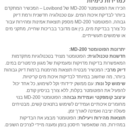
למדידות כימיות
הכירו את הפוטומטר MD-200 של Lovibond – המכשיר המתקדם
ביותר לבדיקת איכות המים. עם טכנולוגיה חדשנית ורמת דיוק
גבוהה, הפוטומטר MD-200 מספק תוצאות אמינות ומהירות עבור
כל צורך בבדיקת מים, בין אם מדובר בבריכות שחייה, מתקני מים
או שימושים תעשייתיים.
יתרונות הפוטומטר MD-200:
חדשנות טכנולוגית:
הפוטומטר מצויד בטכנולוגיות מתקדמות
המאפשרות בדיקות מדויקות ומעמיקות של מגוון פרמטרים במים.
דיוק מרבי:
המכשיר מבטיח תוצאות מהימנות ברמות דיוק גבוהות
ביותר, מה שחשוב במיוחד לבדיקות איכות מים קריטיות.
שימוש קל ונוח:
עם ממשק ידידותי וקל לשימוש, כל אחד יכול
להפעיל את הפוטומטר בקלות, ללא צורך בניסיון קודם.
עיצוב קומפקטי ועמידות גבוהה:
הפוטומטר MD-200 בנוי
מחומרים איכותיים ועמידים לשימוש בתנאים קשים, מבטיחים
פעולה יציבה ואמינה לאורך זמן.
תוצאות מהירות ויעילות:
הפוטומטר מבצע את הבדיקות
במהירות, מה שמאפשר חיסכון בזמן ומענה מיידי לצרכים השונים.