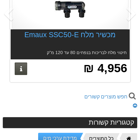
הקודם
ה
מכשיר מלח Emaux SSC50-E
חיטוי מלח לבריכות בנפחים 80 עד 120 מ"ק
4,956 ₪
 נוספים
פרטים נ
חפש מוצרים קשורים
קטגוריות קשורות
מדידת ערכי מים
דף
כל המוצרים