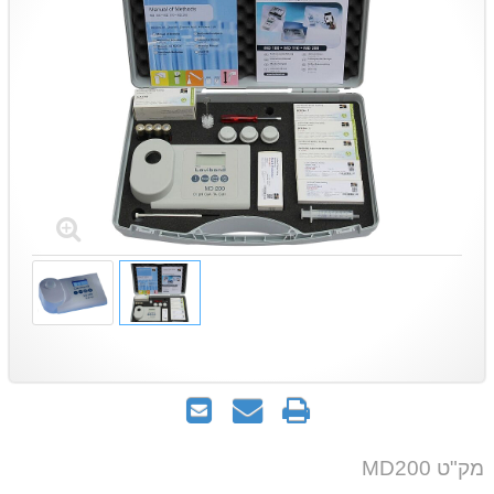
הדפס
שאל
שלח
אותנו
לחבר
על
מק"ט MD200
המוצר