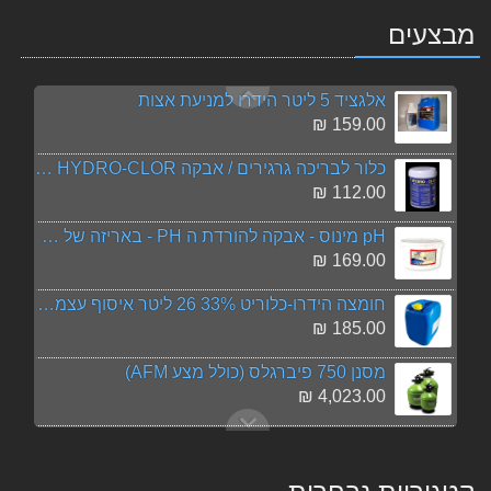
מבצעים
רובוט לבריכה דולפין S250
5,082.00 ₪
אלגציד 5 ליטר הידרו למניעת אצות
159.00 ₪
כלור לבריכה גרגירים / אבקה HYDRO-CLOR באריזת 1 ק"ג
112.00 ₪
pH מינוס - אבקה להורדת ה PH - באריזה של 5 ק"ג
169.00 ₪
חומצה הידרו-כלוריט 33% 26 ליטר איסוף עצמי בלבד בסניפים: בית שמש / הרצליה / אור עקיבא
185.00 ₪
מסנן 750 פיברגלס (כולל מצע AFM)
4,023.00 ₪
משאבה טבולה גובה 0 - Pedrollo Top 2
826.00 ₪