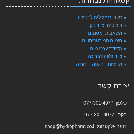
קטגוריות נבחרות
רובוט לניקוי בריכה דגם דולפין Dolphin E30 Maytronics - מומלץ !!!
4,555.00 ₪
כלור וכימיקלים לבריכה
מסנן 900 פיברגלס (כולל מצע AFM)
רובוטים וציוד ניקוי
5,110.00 ₪
משאבות ומסננים
חימום המים וכיסויים
רובוט קלינר – Robot Cleaner
85.00 ₪
מדידת ערכי מים
ציוד נלווה לבריכה
רובוט לבריכה דולפין S250
מדיניות החלפה והחזרה
5,082.00 ₪
אלגציד 5 ליטר הידרו למניעת אצות
יצירת קשר
159.00 ₪
כלור לבריכה גרגירים / אבקה HYDRO-CLOR באריזת 1 ק"ג
טלפון:
077-301-4077
112.00 ₪
פקס':
077-301-4077
pH מינוס - אבקה להורדת ה PH - באריזה של 5 ק"ג
169.00 ₪
דואר אלקטרוני:
shop@hydropharm.co.il