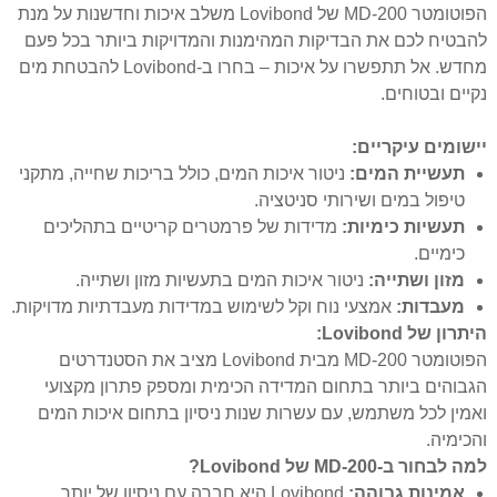
הפוטומטר MD-200 של Lovibond משלב איכות וחדשנות על מנת
להבטיח לכם את הבדיקות המהימנות והמדויקות ביותר בכל פעם
מחדש. אל תתפשרו על איכות – בחרו ב-Lovibond להבטחת מים
נקיים ובטוחים.
יישומים עיקריים:
תעשיית המים:
ניטור איכות המים, כולל בריכות שחייה, מתקני
טיפול במים ושירותי סניטציה.
תעשיות כימיות:
מדידות של פרמטרים קריטיים בתהליכים
כימיים.
מזון ושתייה:
ניטור איכות המים בתעשיות מזון ושתייה.
מעבדות:
אמצעי נוח וקל לשימוש במדידות מעבדתיות מדויקות.
היתרון של Lovibond:
הפוטומטר MD-200 מבית Lovibond מציב את הסטנדרטים
הגבוהים ביותר בתחום המדידה הכימית ומספק פתרון מקצועי
ואמין לכל משתמש, עם עשרות שנות ניסיון בתחום איכות המים
והכימיה.
למה לבחור ב-MD-200 של Lovibond?
אמינות גבוהה:
Lovibond היא חברה עם ניסיון של יותר