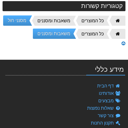
קטגוריות קשורות
מסנני חול
דף
כל המוצרים
משאבות ומסננים
הבית
משאבות ומסננים
דף
כל המוצרים
הבית
מידע כללי
רובוט קלינר – Robot Cleaner
דף הבית
85.00 ₪
אודותינו
מבצעים
רובוט לניקוי בריכה דגם דולפין Dolphin E30 Maytronics - מומלץ !!!
4,555.00 ₪
שאלות נפוצות
צור קשר
APF - מצליל מים לבריכות ציבוריות
תקנון החנות
199.00 ₪