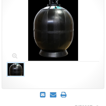
הדפס
שאל
שלח
אותנו
לחבר
על