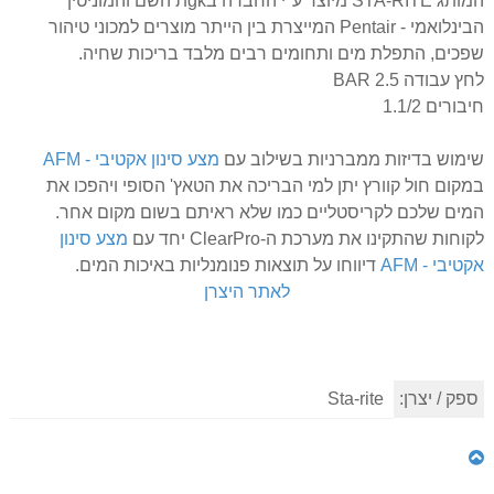
המותג STA-RITE מיוצר ע"י החברה בgkת השם והמוניטין
הבינלואמי - Pentair המייצרת בין הייתר מוצרים למכוני טיהור
שפכים, התפלת מים ותחומים רבים מלבד בריכות שחיה.
לחץ עבודה 2.5 BAR
חיבורים 1.1/2
שימוש בדיזות ממברניות בשילוב עם
מצע סינון אקטיבי - AFM
במקום חול קוורץ יתן למי הבריכה את הטאץ' הסופי ויהפכו את
המים שלכם לקריסטליים כמו שלא ראיתם בשום מקום אחר.
לקוחות שהתקינו את מערכת ה-ClearPro יחד עם
מצע סינון
אקטיבי - AFM
דיווחו על תוצאות פנומנליות באיכות המים.
לאתר היצרן
ספק / יצרן:
Sta-rite