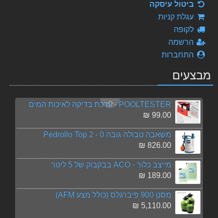
ביטול עיסקה
קלרי קליר - מצליל מים חזק מאוד Clary Clear
עגלת קניות
129.00 ₪
לקופה
הרשמה
pH פלוס - באריזה של 3.5 ק"ג
התחברות
199.00 ₪
מבצעים
חומצה הידרו-כלוריט 33% 26 ליטר איסוף עצמי בלבד בסניפים: בית שמש / הרצליה / אור עקיבא
185.00 ₪
POOLTESTER - ערכת בדיקה לאיכות המים
99.00 ₪
משאבה טבולה גובה 0 - Pedrollo Top 2
826.00 ₪
מייצב כלור - ACO בבקבוק של 5 ליטר
189.00 ₪
מסנן 900 פיברגלס (כולל מצע AFM)
5,110.00 ₪