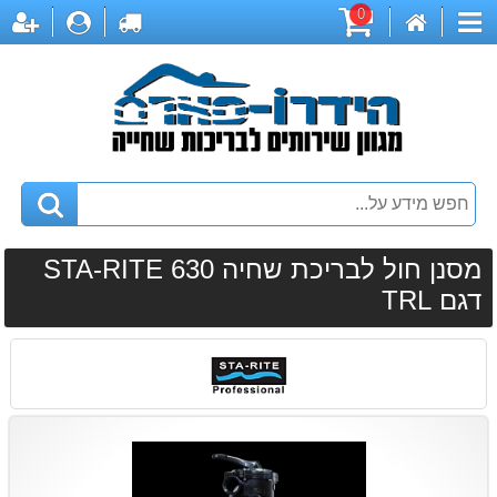
0
דף
עגלת
לקופה
התחברות
הר
קטגוריות
הבית
קניות
מסנן חול לבריכת שחיה STA-RITE 630
דגם TRL