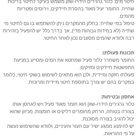
חיטוי מים: כלור גרגירים הידרו-שוק משמש בעיקר לחיטוי בריכות
שחייה. החומר יעיל מאוד בהסרת חיידקים, וירוסים ופטריות
מהמים.
טיפול במי שתייה: בחלק מהמקרים ניתן להשתמש בו גם לחיטוי מי
שתייה (לא במידות גבוהות מדי), אך בדרך כלל יש להפעיל בזהירות
רבה ולוודא שהמים מסוננים נכון לאחר החיטוי.
תכונות פעולתו:
החומר משחרר כלור פעיל שמחטא את המים ומסייע במניעת
התפשטות חיידקים ומזיקים.
פעולתו חזקה ומיידית, ולכן הוא מתאים לשימוש בשוקי חיטוי, כלומר
במקרים בהם יש צורך בתוספת חיטוי מיידית ומרוכזת.
אחסון ובטיחות:
כלור גרגירים הידרו-שוק הוא חומר מאוד פעיל ויש לאחסן אותו
בצורה בטוחה, הרחק מחומרים דליקים או חומצות, מכיוון שהוא
יכול להגיב בצורה מסוכנת.
יש להימנע ממגע ישיר עם העור והעיניים, ולוודא שהשימוש נעשה
על פי ההוראות.