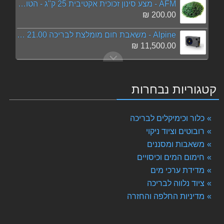
AFM - מצע סינון זכוכית אקטיבית 25 ק"ג - הטוב בעולם!!!
200.00 ₪
Alpine - משאבת חום מומלצת לבריכה 21.00 Kw
11,500.00 ₪
מסנן 650 פיברגלס (כולל מצע AFM)
3,498.00 ₪
קטגוריות נבחרות
פנס LED 35W תת-מיימי
550.00 ₪
כלור וכימיקלים לבריכה
מסנן 900 פיברגלס (כולל מצע AFM)
רובוטים וציוד ניקוי
5,110.00 ₪
משאבות ומסננים
חימום המים וכיסויים
מייצב כלור - ACO בבקבוק של 5 ליטר
189.00 ₪
מדידת ערכי מים
ציוד נלווה לבריכה
משאבה טבולה גובה 0 - Pedrollo Top 2
מדיניות החלפה והחזרה
826.00 ₪
pH פלוס - באריזה של 3.5 ק"ג