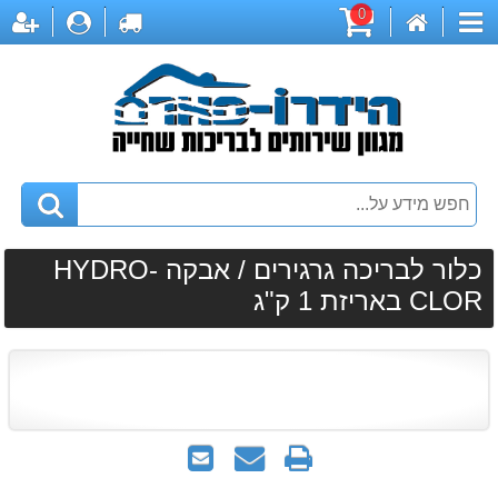
0
דף
עגלת
לקופה
התחברות
הר
קטגוריות
הבית
קניות
כלור לבריכה גרגירים / אבקה HYDRO-
CLOR באריזת 1 ק"ג
הדפס
שאל
שלח
אותנו
לחבר