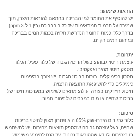
הוראות שימוש:
יש להוסיף את החומר למי הבריכה בהתאם להוראות היצרן, תוך
שמירה על הרמות המתאימות של כלור בבריכה (בין 1 ל-3 ppm).
בדרך כלל, כמות החומר הנדרשת תלויה בכמות המים בבריכה
ובזיהום המים הקיים.
יתרונות:
עוצמת חיטוי גבוהה: בשל הריכוז הגבוה של כלור פעיל, הכלור
מספק חיטוי מהיר ואפקטיבי.
חסכון בכימיקלים: בזכות הריכוז הגבוה, יש צורך במינימום
כימיקלים כדי להשיג את התוצאה הרצויה.
חיסול חיידקים בצורה יעילה: מתאים לשימוש במערכות חיטוי של
בריכות שחייה או מים במצבים של זיהום חמור.
סיכום:
כלור גרגירים הידרו-שוק 65% הוא פתרון מצוין לחיטוי בריכות
שחייה, בעל עוצמה גבוהה שמספק תוצאות מהירות. יש להשתמש
בו בזהירות ולוודא שההוראות נכונות, על מנת להימנע משימוש