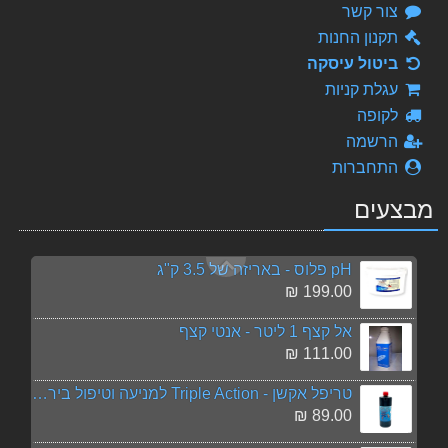
צור קשר
פנס LED 35W תת-מיימי
תקנון החנות
550.00 ₪
ביטול עיסקה
מסנן 900 פיברגלס (כולל מצע AFM)
עגלת קניות
5,110.00 ₪
לקופה
הרשמה
מייצב כלור - ACO בבקבוק של 5 ליטר
התחברות
189.00 ₪
מבצעים
משאבה טבולה גובה 0 - Pedrollo Top 2
826.00 ₪
pH פלוס - באריזה של 3.5 ק"ג
199.00 ₪
אל קצף 1 ליטר - אנטי קצף
111.00 ₪
טריפל אקשן - Triple Action למניעה וטיפול בירוקת, הצללה ובקטריות 3 פעולות בתכשיר אחד
89.00 ₪