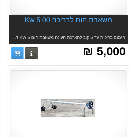
משאבת חום לבריכה 5.00 Kw
חימום בריכות עד 5 קוב להארכת העונה משאבת חום 5 KW דגם WBR H-A-S
5,000 ₪
פרטים נוס