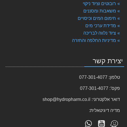
מסנן 900 פיברגלס (כולל מצע AFM)
רובוטים וציוד ניקוי
5,110.00 ₪
משאבות ומסננים
חימום המים וכיסויים
Alpine - משאבת חום מומלצת לבריכה 21.00 Kw
11,500.00 ₪
מדידת ערכי מים
ציוד נלווה לבריכה
קלרי קליר - מצליל מים חזק מאוד Clary Clear
מדיניות החלפה והחזרה
129.00 ₪
מסנן 650 פיברגלס (כולל מצע AFM)
יצירת קשר
3,498.00 ₪
רובוט לבריכה דולפין S400
טלפון:
077-301-4077
5,804.00 ₪
פקס':
077-301-4077
מסנן 750 פיברגלס (כולל מצע AFM)
4,023.00 ₪
דואר אלקטרוני:
shop@hydropharm.co.il
רובוט לבריכה דולפין M700
מדיה דיגיטאלית:
6,796.00 ₪
עקוב
פנה
מצא
pH פלוס - באריזה של 3.5 ק"ג