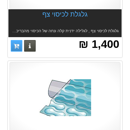
גלגלת לכיסוי צף
גלגלת לכיסוי צף , לגלילה ידנית קלה ונחה של הכיסוי מהבריכה חומרי מבנה - נירוסטה ואלומיניום אל חלד זוג גלגלים איכותיים לאחסון בצד הבריכה
1,400 ₪
פרטים נוס