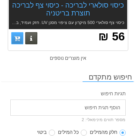
כיסוי סולארי לבריכה - כיסוי צף לבריכה
תוצרת בריטניה
כיסוי צף סולארי 500 מיקרון עם ציפוי מסנן UV. חזק ועמיד, בצבע תכלת-שקוף, שומר על חום המים המחיר למטר מרובע ברוטו (מידת רוחב קובע) מידות רוחב -4.00
56 ₪
פרטים נוס
אין מוצרים נוספים
חיפוש מתקדם
תגיות חיפוש
מספר תווים מינימאלי: 2
חלק מהמילים
כל המילים
ביטוי