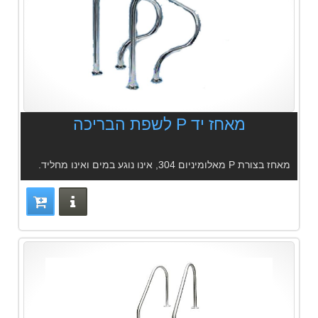
מאחז יד P לשפת הבריכה
מאחז בצורת P מאלומיניום 304, אינו נוגע במים ואינו מחליד.
פרטים נוס