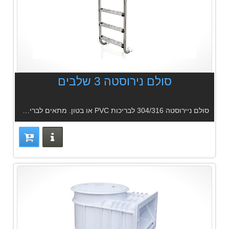
סולם נירוסטה 3 שלבים
סולם ניירוסטה 304/316 לבריכות PVC או בטון. מתאים לבריכות המוכלרות באמצעות מלח.
פרטים נוס