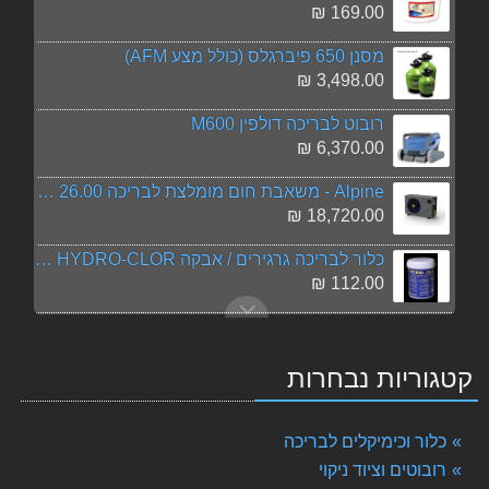
169.00 ₪
מסנן 650 פיברגלס (כולל מצע AFM)
3,498.00 ₪
רובוט לבריכה דולפין M600
6,370.00 ₪
Alpine - משאבת חום מומלצת לבריכה 26.00 Kw
18,720.00 ₪
כלור לבריכה גרגירים / אבקה HYDRO-CLOR באריזת 1 ק"ג
112.00 ₪
מי קריסטל - קלרי קלין מכירה בסיטונאות - הזמן 8 יח' ב 130 ש"ח הנחה
279.00 ₪
קטגוריות נבחרות
פנס LED 35W תת-מיימי
550.00 ₪
כלור וכימיקלים לבריכה
אלגציד הידרו למניעת אצות - 1 ליטר
רובוטים וציוד ניקוי
70.00 ₪